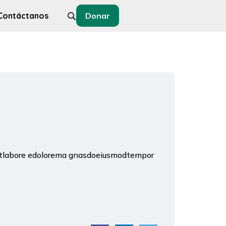
Contáctanos
Donar
t utlabore edolorema gnasdoeiusmodtempor