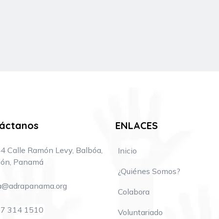
áctanos
ENLACES
4 Calle Ramón Levy, Balbóa,
Inicio
ón, Panamá
¿Quiénes Somos?
a@adrapanama.org
Colabora
7 314 1510
Voluntariado