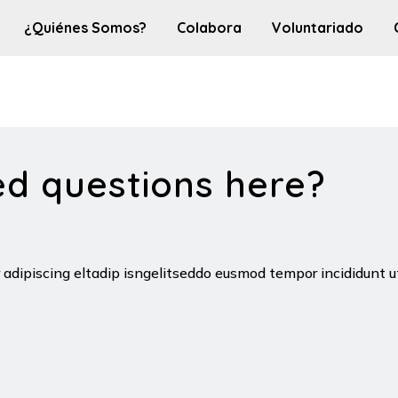
¿Quiénes Somos?
Colabora
Voluntariado
ed questions here?
r adipiscing eltadip isngelitseddo eusmod tempor incididun